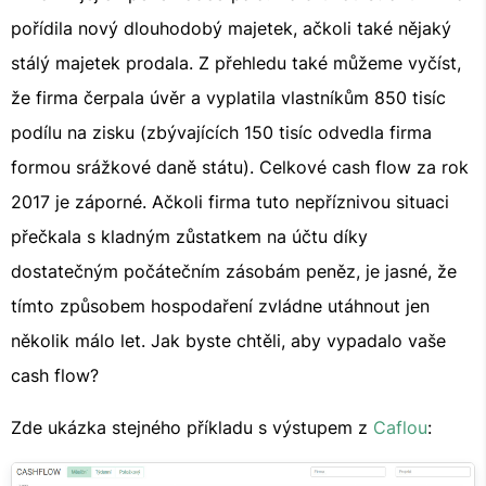
pořídila nový dlouhodobý majetek, ačkoli také nějaký
stálý majetek prodala. Z přehledu také můžeme vyčíst,
že firma čerpala úvěr a vyplatila vlastníkům 850 tisíc
podílu na zisku (zbývajících 150 tisíc odvedla firma
formou srážkové daně státu). Celkové cash flow za rok
2017 je záporné. Ačkoli firma tuto nepříznivou situaci
přečkala s kladným zůstatkem na účtu díky
dostatečným počátečním zásobám peněz, je jasné, že
tímto způsobem hospodaření zvládne utáhnout jen
několik málo let. Jak byste chtěli, aby vypadalo vaše
cash flow?
Zde ukázka stejného příkladu s výstupem z
Caflou
: