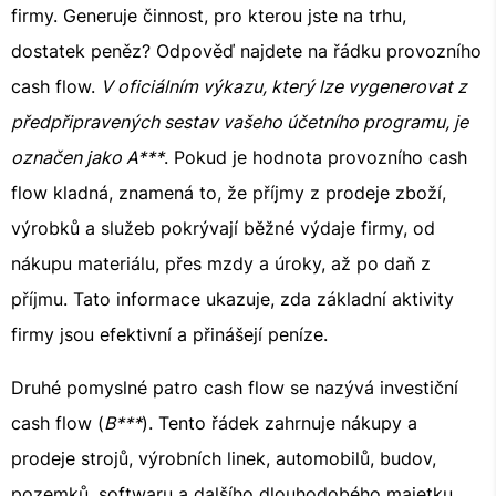
firmy. Generuje činnost, pro kterou jste na trhu,
dostatek peněz? Odpověď najdete na řádku provozního
cash flow.
V oficiálním výkazu, který lze vygenerovat z
předpřipravených sestav vašeho účetního programu, je
označen jako A***
. Pokud je hodnota provozního cash
flow kladná, znamená to, že příjmy z prodeje zboží,
výrobků a služeb pokrývají běžné výdaje firmy, od
nákupu materiálu, přes mzdy a úroky, až po daň z
příjmu. Tato informace ukazuje, zda základní aktivity
firmy jsou efektivní a přinášejí peníze.
Druhé pomyslné patro cash flow se nazývá investiční
cash flow (
B***
). Tento řádek zahrnuje nákupy a
prodeje strojů, výrobních linek, automobilů, budov,
pozemků, softwaru a dalšího dlouhodobého majetku.