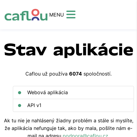
MENU
Stav aplikácie
Caflou už používa
6074
spoločností.
Webová aplikácia
API v1
Ak tu nie je nahlásený žiadny problém a stále si myslíte,
že aplikácia nefunguje tak, ako by mala, pošlite nám e-
mail na adresu
podpora@caflou.cz
.