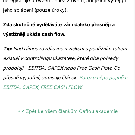
neregistruje převzetí peněz z úvěru, ani jejich výdej při
jeho splácení (pouze úroky).
Zda skutečně vyděláváte vám daleko přesněji a
výstižněji ukáže cash flow.
Tip:
Nad rámec rozdílu mezi ziskem a peněžním tokem
existují v controllingu ukazatele, které oba pohledy
propojují – EBITDA, CAPEX nebo Free Cash Flow. Co
přesně vyjadřují, popisuje článek:
Porozumějte pojmům
EBITDA, CAPEX, FREE CASH FLOW
.
<< Zpět ke všem článkům Caflou akademie