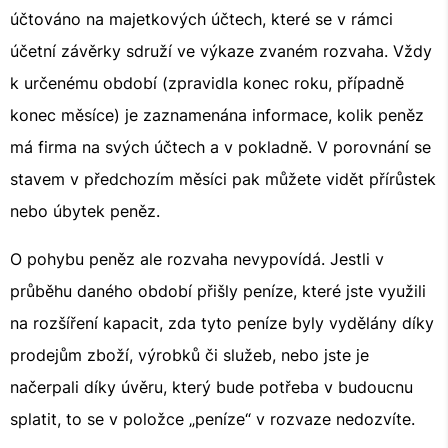
účtováno na majetkových účtech, které se v rámci
účetní závěrky sdruží ve výkaze zvaném rozvaha. Vždy
k určenému období (zpravidla konec roku, případně
konec měsíce) je zaznamenána informace, kolik peněz
má firma na svých účtech a v pokladně. V porovnání se
stavem v předchozím měsíci pak můžete vidět přírůstek
nebo úbytek peněz.
O pohybu peněz ale rozvaha nevypovídá. Jestli v
průběhu daného období přišly peníze, které jste využili
na rozšíření kapacit, zda tyto peníze byly vydělány díky
prodejům zboží, výrobků či služeb, nebo jste je
načerpali díky úvěru, který bude potřeba v budoucnu
splatit, to se v položce „peníze“ v rozvaze nedozvíte.