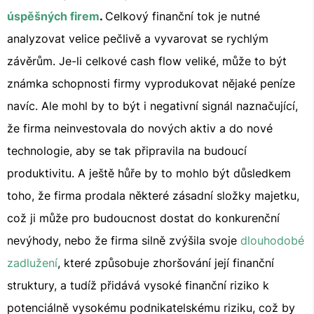
úspěšných firem
.
Celkový finanční tok je nutné
analyzovat velice pečlivě a vyvarovat se rychlým
závěrům. Je-li celkové cash flow veliké, může to být
známka schopnosti firmy vyprodukovat nějaké peníze
navíc. Ale mohl by to být i negativní signál naznačující,
že firma neinvestovala do nových aktiv a do nové
technologie, aby se tak připravila na budoucí
produktivitu. A ještě hůře by to mohlo být důsledkem
toho, že firma prodala některé zásadní složky majetku,
což ji může pro budoucnost dostat do konkurenční
nevýhody, nebo že firma silně zvýšila svoje
dlouhodobé
zadlužení
, které způsobuje zhoršování její finanční
struktury, a tudíž přidává vysoké finanční riziko k
potenciálně vysokému podnikatelskému riziku, což by