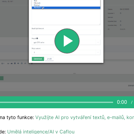
na tyto funkce:
Využijte AI pro vytváření textů, e-mailů, ko
zde:
Umělá inteligence/AI v Caflou