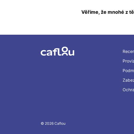
Věříme, že mnohé z těc
Recen
Provi
Podmi
Zabe
Ochra
© 2026 Caflou