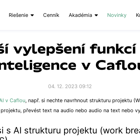
Riešenie
Cenník
Akadémia
Novinky
K
ší vylepšení funkc
inteligence v Caflo
04. 12. 2023 09:12
 AI v Caflou
, např. si nechte navrhnout strukturu projektu (
 projektu, převést text na audio nebo audio na text nebo 
i s AI strukturu projektu (work b