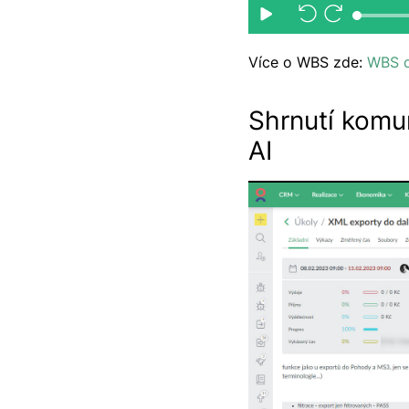
Více o WBS zde:
WBS o
Shrnutí komu
AI