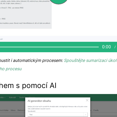
 spustit i automatickým procesem:
Spouštějte sumarizaci úkolu
ho procesu
hem s pomocí AI