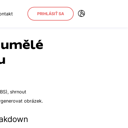
ontakt
PRIHLÁSIŤ SA
í umělé
u
WBS), shrnout
vygenerovat obrázek.
reakdown