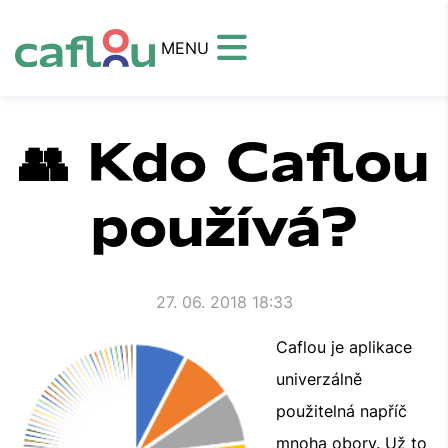
MENU
👥 Kdo Caflou
používá?
27. 06. 2018 18:33
Caflou je aplikace
univerzálně
použitelná napříč
mnoha obory. Už to