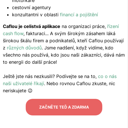
motorkáře
cestovní agentury
konzultantni v oblasti
financí a pojištění
Caflou je celistvá aplikace
na organizaci práce,
řízení
cash flow
, fakturaci... A svým širokým zásahem láká
širokou škálu firem a podnikatelů, kteří Caflou používají
z
různých důvodů
. Jsme nadšení, když vidíme, kdo
všechno nás používá, kdo jsou naši zákazníci, dává nám
to energii do další práce!
Ještě jste nás nezkusili? Podívejte se na to,
co o nás
naši uživatelé říkají
. Nebo rovnou Caflou zkuste, nic
neriskujete 😉
ZAČNĚTE TEĎ A ZDARMA