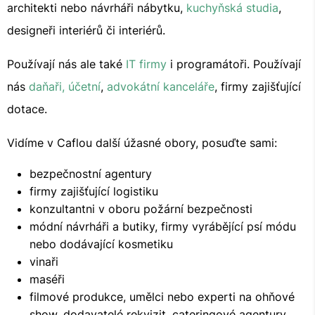
architekti nebo návrháři nábytku,
kuchyňská studia
,
designeři interiérů či interiérů.
Používají nás ale také
IT firmy
i programátoři. Používají
nás
daňaři, účetní
,
advokátní kanceláře
, firmy zajišťující
dotace.
Vidíme v Caflou další úžasné obory, posuďte sami:
bezpečnostní agentury
firmy zajišťující logistiku
konzultantni v oboru požární bezpečnosti
módní návrháři a butiky, firmy vyrábějící psí módu
nebo dodávající kosmetiku
vinaři
maséři
filmové produkce, umělci nebo experti na ohňové
show, dodavatelé rekvizit, cateringové agentury