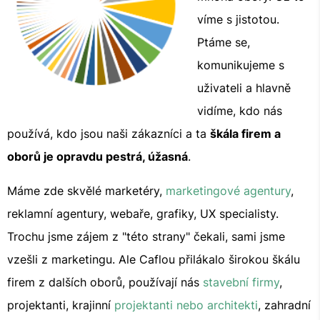
víme s jistotou.
Ptáme se,
komunikujeme s
uživateli a hlavně
vidíme, kdo nás
používá, kdo jsou naši zákazníci a ta
škála firem a
oborů je opravdu pestrá, úžasná
.
Máme zde skvělé marketéry,
marketingové agentury
,
reklamní agentury, webaře, grafiky, UX specialisty.
Trochu jsme zájem z "této strany" čekali, sami jsme
vzešli z marketingu. Ale Caflou přilákalo širokou škálu
firem z dalších oborů, používají nás
stavební firmy
,
projektanti, krajinní
projektanti nebo architekti
, zahradní