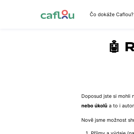
Čo dokáže Caflou?
🤖 
Doposud jste si mohli
nebo úkolů
a to i auto
Nově jsme možnost shrn
Příjmy a výdaje (na