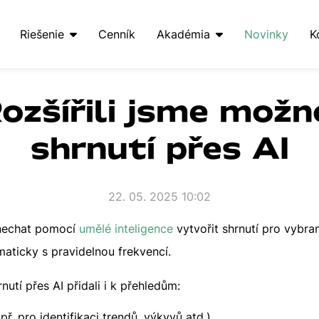
Riešenie
Cenník
Akadémia
Novinky
K
Rozšířili jsme možn
shrnutí přes AI
22. 05. 2025 10:02
 nechat pomocí
umělé inteligence
vytvořit shrnutí pro vybr
maticky s pravidelnou frekvencí.
utí přes AI přidali i k přehledům:
př. pro identifikaci trendů, výkyvů atd.)