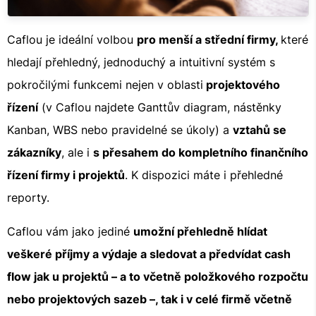
Caflou je ideální volbou
pro menší a střední firmy,
které
hledají přehledný, jednoduchý a intuitivní systém s
pokročilými funkcemi nejen v oblasti
projektového
řízení
(v Caflou najdete Ganttův diagram, nástěnky
Kanban, WBS nebo pravidelné se úkoly) a
vztahů se
zákazníky
, ale i
s přesahem do kompletního finančního
řízení firmy i projektů
. K dispozici máte i přehledné
reporty.
Caflou vám jako jediné
umožní přehledně hlídat
veškeré příjmy a výdaje a sledovat a předvídat cash
flow jak u projektů – a to včetně položkového rozpočtu
nebo projektových sazeb –, tak i v celé firmě včetně