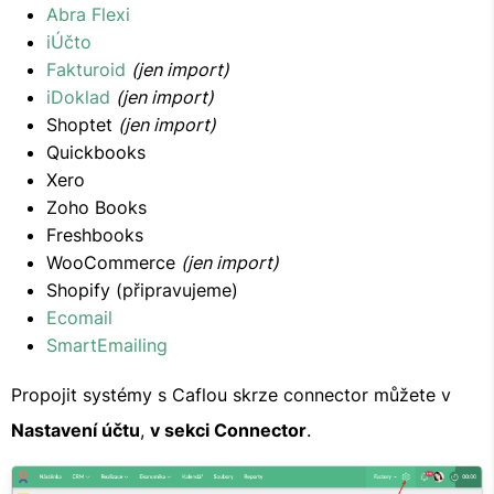
Abra Flexi
iÚčto
Fakturoid
(jen import)
iDoklad
(jen import)
Shoptet
(jen import)
Quickbooks
Xero
Zoho Books
Freshbooks
WooCommerce
(jen import)
Shopify (připravujeme)
Ecomail
SmartEmailing
Propojit systémy s Caflou skrze connector můžete v
Nastavení účtu
,
v sekci Connector
.