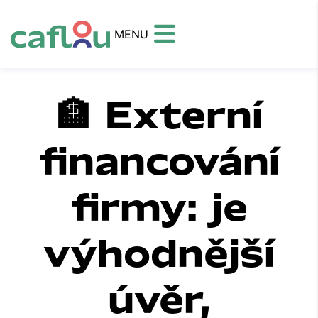
MENU
🏦 Externí
financování
firmy: je
výhodnější
úvěr,