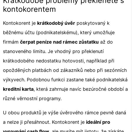
Krátkodobé problémy překlenete s
kontokorentem
Kontokorent je
krátkodobý úvěr
poskytovaný k
běžnému účtu (podnikatelskému), který umožňuje
firmám
čerpat peníze nad rámec zůstatku
až do
stanoveného limitu. Je vhodný pro překlenutí
krátkodobého nedostatku hotovosti, například při
opožděných platbách od zákazníků nebo při sezónních
výkyvech. Podobnou funkci zastane také podnikatelská
kreditní karta
, která zahrnuje navíc bezúročné období a
různé věrnostní programy.
U obou produktů je výše úvěrového rámce pevně daná
a nelze ji přesáhnout. Kontokorent je
ideální pro
vyrovnání
cash flow
, ale musíte mít jistotu, že získáte