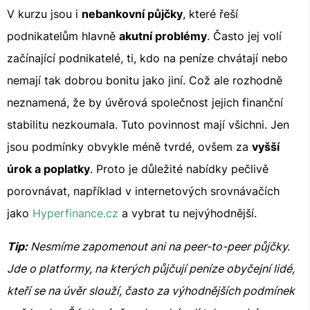
V kurzu jsou i
nebankovní půjčky
, které řeší
podnikatelům hlavně
akutní problémy
. Často jej volí
začínající podnikatelé, ti, kdo na peníze chvátají nebo
nemají tak dobrou bonitu jako jiní. Což ale rozhodně
neznamená, že by úvěrová společnost jejich finanční
stabilitu nezkoumala. Tuto povinnost mají všichni. Jen
jsou podmínky obvykle méně tvrdé, ovšem za
vyšší
úrok a poplatky
. Proto je důležité nabídky pečlivě
porovnávat, například v internetových srovnávačích
jako
Hyperfinance.cz
a vybrat tu nejvýhodnější.
Tip:
Nesmíme zapomenout ani na peer-to-peer půjčky.
Jde o platformy, na kterých půjčují peníze obyčejní lidé,
kteří se na úvěr slouží, často za výhodnějších podmínek