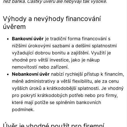
než banka. Částky úvěru ale nebývají tak vysoké.
Výhody a nevýhody financování
úvěrem
Bankovní úvěr
je tradiční forma financování s
nižšími úrokovými sazbami a delšími splatnostmi
vyžadující dobrou bonitu a zajištění. Využití je
vhodné pro větší investice, jako je nákup
nemovitostí nebo zařízení.
Nebankovní úvěr
nabízí rychlejší přístup k financím,
méně administrativy a větší flexibilitu, ale za cenu
vyšších úroků a krátkodobější splatnosti. Je vhodný
pro pokrytí krátkodobých potřeb nebo pro firmy,
které mají potíže se splněním bankovních
podmínek.
Úvěr je vhodné použít pro firemní