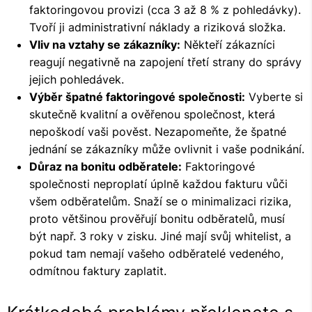
faktoringovou provizi (cca 3 až 8 % z pohledávky).
Tvoří ji administrativní náklady a riziková složka.
Vliv na vztahy se zákazníky:
Někteří zákazníci
reagují negativně na zapojení třetí strany do správy
jejich pohledávek.
Výběr špatné faktoringové společnosti:
Vyberte si
skutečně kvalitní a ověřenou společnost, která
nepoškodí vaši pověst. Nezapomeňte, že špatné
jednání se zákazníky může ovlivnit i vaše podnikání.
Důraz na bonitu odběratele:
Faktoringové
společnosti neproplatí úplně každou fakturu vůči
všem odběratelům. Snaží se o minimalizaci rizika,
proto většinou prověřují bonitu odběratelů, musí
být např. 3 roky v zisku. Jiné mají svůj whitelist, a
pokud tam nemají vašeho odběratelé vedeného,
odmítnou faktury zaplatit.