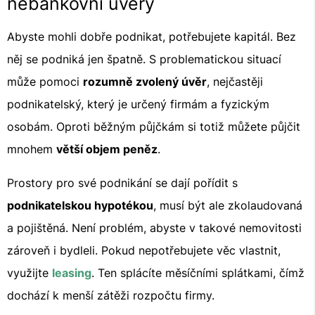
nebankovní úvěry
Abyste mohli dobře podnikat, potřebujete kapitál. Bez
něj se podniká jen špatně. S problematickou situací
může pomoci
rozumně zvolený úvěr
, nejčastěji
podnikatelský, který je určený firmám a fyzickým
osobám. Oproti běžným půjčkám si totiž můžete půjčit
mnohem
větší objem peněz
.
Prostory pro své podnikání se dají pořídit s
podnikatelskou hypotékou
, musí být ale zkolaudovaná
a pojištěná. Není problém, abyste v takové nemovitosti
zároveň i bydleli. Pokud nepotřebujete věc vlastnit,
využijte
leasing
. Ten splácíte měsíčními splátkami, čímž
dochází k menší zátěži rozpočtu firmy.