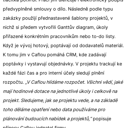
předvyplněné smlouvy o dílo. Následně podle typu
zakázky použijí přednastavené šablony projektů, v
nichž si předem vytvořili Ganttův diagram, úkoly
přiřazené konkrétním pracovníkům nebo to-do listy.
Když je vývoj hotový, poptávají od dodavatelů materiál.
K tomu jim v Caflou pomáhá CRM, kde zadávají
poptávky i vystavují objednávky. V projektu trackují ke
každé fázi čas a pro interní účely sledují plnění
rozpočtu.
„V Caflou hlídáme rozpočet. Všichni vědí, jaké
mají hodinové dotace na jednotlivé úkoly i celkově na
projekt. Sledujeme, jak se projektu vede, a na základě
toho děláme opatření nebo data používáme pro
plánování budoucích nabídek a projektů,“
popisuje
přínosy Caflou jednatel firmy.