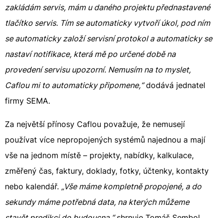
zakládám servis, mám u daného projektu přednastavené
tlačítko servis. Tím se automaticky vytvoří úkol, pod ním
se automaticky založí servisní protokol a automaticky se
nastaví notifikace, která mě po určené době na
provedení servisu upozorní. Nemusím na to myslet,
Caflou mi to automaticky připomene,“
dodává jednatel
firmy SEMA.
Za největší přínosy Caflou považuje, že nemusejí
používat více nepropojených systémů najednou a mají
vše na jednom místě – projekty, nabídky, kalkulace,
změřený čas, faktury, doklady, fotky, účtenky, kontakty
nebo kalendář.
„Vše máme kompletně propojené, a do
sekundy máme potřebná data, na kterých můžeme
stavět predikci do budoucna,“
shrnuje Tomáš Sembol.