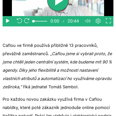
Caflou ve firmě používá přibližně 13 pracovníků,
převážně zaměstnanců.
„Caflou jsme si vybrali proto, že
jsme chtěli jeden centrální systém, kde budeme mít 90 %
agendy. Díky jeho flexibilitě a možnosti nastavení
vlastních atributů a automatizací ho využíváme opravdu
zeširoka,“
říká jednatel Tomáš Sembol.
Pro každou novou zakázku využívá firma v Caflou
nabídky, které poté zákazník jednoduše online pomocí
tlačítka potvrdí. Práci jim ulehčuje i elektronický podpis