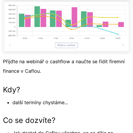
Přijďte na webinář o cashflow a naučte se řídit firemní
finance v Caflou.
Kdy?
další termíny chystáme...
Co se dozvíte?
Jak dostat do Caflou všechno, co se děje na