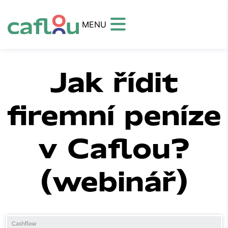
MENU
Jak řídit
firemní peníze
v Caflou?
(webinář)