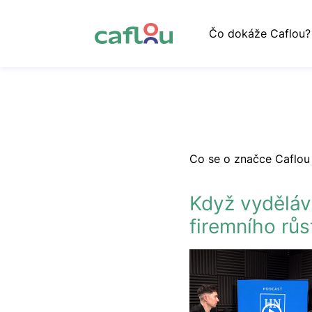
Čo dokáže Caflou?
Co se o značce Caflou 
Když vydělává
firemního růs