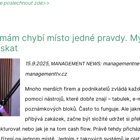
te poslechnout zde>>
rmám chybí místo jedné pravdy. M
skat
15.9.2025,
managementnew
MANAGEMENT NEWS:
managementtv.cz
Mnoho menších firem a podnikatelů zvládá kaž
pomocí nástrojů, které dobře znají – tabulek, e-
poznámkových bloků. Často to funguje. Ale jakm
přibývá zakázek, začne být složité udržet si pře
akturovat nebo jak je na tom cash flow. Právě tehdy přicház
i řízení na jednom místě. Jedním z takových systémů je pla