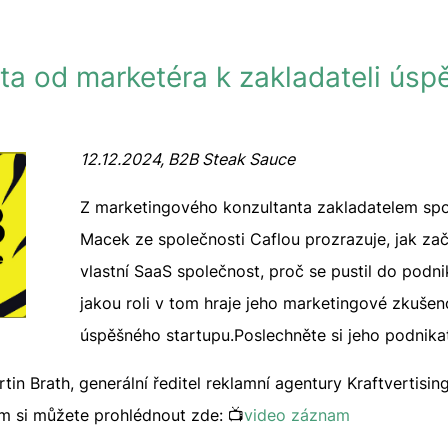
ta od marketéra k zakladateli ús
12.12.2024, B2B Steak Sauce
Z marketingového konzultanta zakladatelem spo
Macek ze společnosti Caflou prozrazuje, jak za
vlastní SaaS společnost, proč se pustil do podni
jakou roli v tom hraje jeho marketingové zkušen
úspěšného startupu.Poslechněte si jeho podnika
in Brath, generální ředitel reklamní agentury Kraftvertisin
m si můžete prohlédnout zde: 📺
video záznam