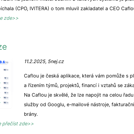
chala (CPO, IVITERA) o tom mluvil zakladatel a CEO Cafl
te zde>>
ze
11.2.2025, 5nej.cz
Caflou je česká aplikace, která vám pomůže s p
a řízením týmů, projektů, financí i vztahů se zák
Na Caflou je skvělé, že lze napojit na celou řadu
služby od Googlu, e-mailové nástroje, fakturační
brány.
e přečíst zde>>