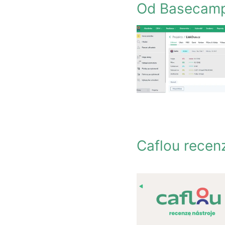
Od Basecampu
Caflou recen