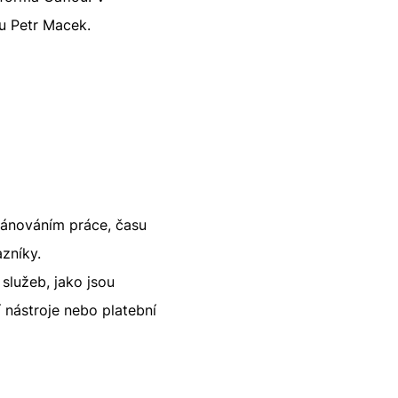
ou Petr Macek.
lánováním práce, času
azníky.
 služeb, jako jsou
 nástroje nebo platební