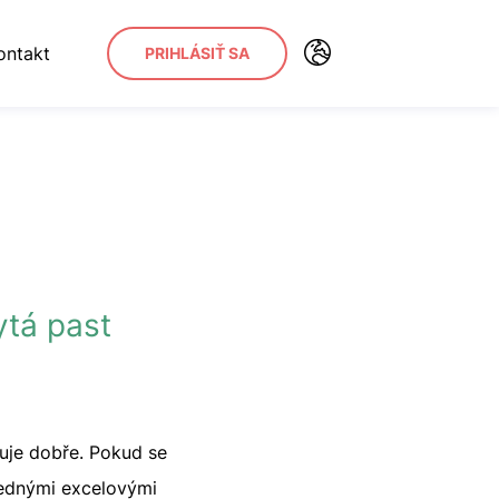
ontakt
PRIHLÁSIŤ SA
ytá past
guje dobře. Pokud se
hlednými excelovými