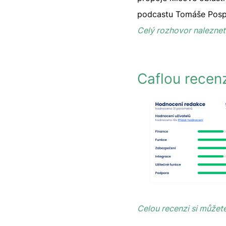
podcastu Tomáše Pospí
Celý rozhovor nalezne
Caflou recen
Celou recenzi si můžet