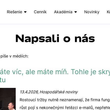
Riešenie
Cenník
Akadémia
Novinky
K
Napsali o nás
píše v médiích:
te víc, ale máte míň. Tohle je skr
tu
13.4.2026, Hospodářské noviny
Rostoucí tržby nutně neznamenají, že firma fun
růst pojí s nekonečnými řetězci e-mailů, nepře