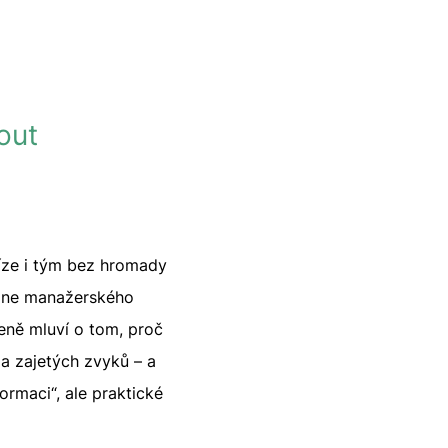
out
níze i tým bez hromady
n-one manažerského
eně mluví o tom, proč
 a zajetých zvyků – a
formaci“, ale praktické