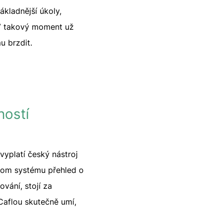
ákladnější úkoly,
 V takový moment už
u brzdit.
ností
yplatí český nástroj
dnom systému přehled o
vání, stojí za
Caflou skutečně umí,