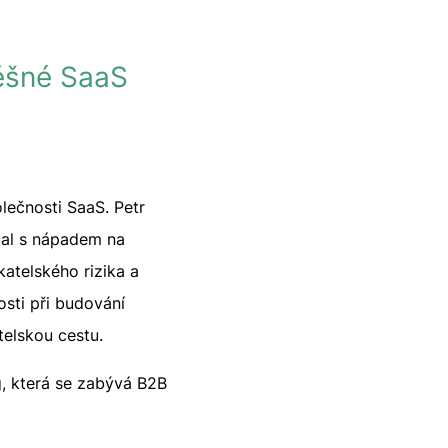
pěšné SaaS
lečnosti SaaS. Petr
čal s nápadem na
katelského rizika a
osti při budování
telskou cestu.
g, která se zabývá B2B