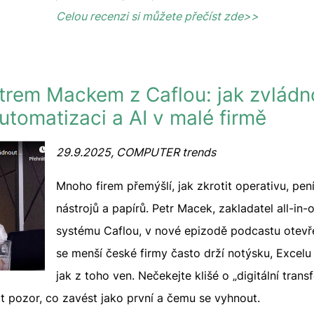
Celou recenzi si můžete přečíst zde>>
trem Mackem z Caflou: jak zvládn
 automatizaci a AI v malé firmě
29.9.2025, COMPUTER trends
Mnoho firem přemýšlí, jak zkrotit operativu, pe
nástrojů a papírů. Petr Macek, zakladatel all-i
systému Caflou, v nové epizodě podcastu otevř
se menší české firmy často drží notýsku, Excelu
jak z toho ven. Nečekejte klišé o „digitální trans
dát pozor, co zavést jako první a čemu se vyhnout.