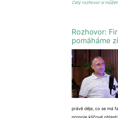
Celý rozhovor si může
Rozhovor: Fi
pomáháme zí
právě děje, co se má f
propoje klíčové oblast