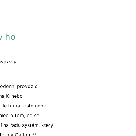
y ho
s.cz a
dodenní provoz s
mailů nebo
ile firma roste nebo
hled o tom, co se
í na řadu systém, který
tforma Caflou. V