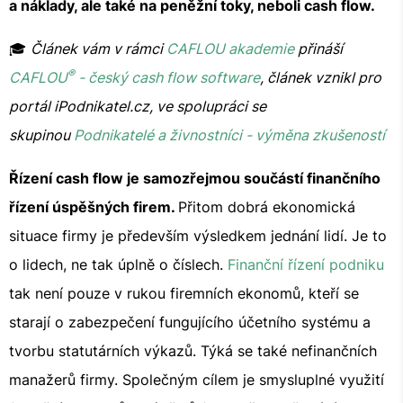
a náklady, ale také na peněžní toky, neboli cash flow.
🎓
Článek vám v rámci
CAFLOU akademie
přináší
®
CAFLOU
- český cash flow software
, článek vznikl pro
portál iPodnikatel.cz, ve spolupráci se
skupinou
Podnikatelé a živnostníci - výměna zkušeností
Řízení cash flow je samozřejmou součástí finančního
řízení úspěšných firem.
Přitom dobrá ekonomická
situace firmy je především výsledkem jednání lidí. Je to
o lidech, ne tak úplně o číslech.
Finanční řízení podniku
tak není pouze v rukou firemních ekonomů, kteří se
starají o zabezpečení fungujícího účetního systému a
tvorbu statutárních výkazů. Týká se také nefinančních
manažerů firmy. Společným cílem je smysluplné využití