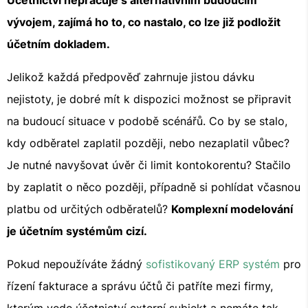
Účetnictví nepracuje s alternativním budoucím
vývojem, zajímá ho to, co nastalo, co lze již podložit
účetním dokladem.
Jelikož každá předpověď zahrnuje jistou dávku
nejistoty, je dobré mít k dispozici možnost se připravit
na budoucí situace v podobě scénářů. Co by se stalo,
kdy odběratel zaplatil později, nebo nezaplatil vůbec?
Je nutné navyšovat úvěr či limit kontokorentu? Stačilo
by zaplatit o něco později, případně si pohlídat včasnou
platbu od určitých odběratelů?
Komplexní modelování
je účetním systémům cizí.
Pokud nepoužíváte žádný
sofistikovaný ERP systém
pro
řízení fakturace a správu účtů či patříte mezi firmy,