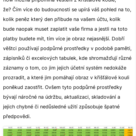
že? Čím více do budoucnosti se upírá váš pohled na to,
kolik peněz který den přibude na vašem účtu, kolik
bude naopak muset zaplatit vaše firma a jestli na toto
platby budete mít, tím více je obraz nejasnější. Dobří
věštci používají podpůrné prostředky v podobě paměti,
zápisníků či excelových tabulek, kde shromažďují různé
záznamy o tom, co jim jejich účetní systém nedokáže
prozradit, a které jim pomáhají obraz v křišťálové kouli
poněkud zaostřit. Ovšem tyto podpůrné prostředky
bývají náročné na údržbu, aktualizaci, skladování a
jejich chybné či nedůsledné užití způsobuje špatné
předpovědi.