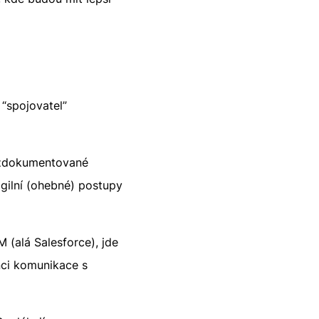
 “spojovatel”
e zdokumentované
agilní (ohebné) postupy
 (alá Salesforce), jde
nci komunikace s