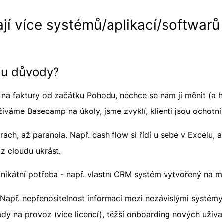
jí více systémů/aplikací/softwarů
mu důvody?
 na faktury od začátku Pohodu, nechce se nám ji měnit (a h
oužíváme Basecamp na úkoly, jsme zvyklí, klienti jsou ochotn
ch, až paranoia. Např. cash flow si řídí u sebe v Excelu, a
 z cloudu ukrást.
kátní potřeba - např. vlastní CRM systém vytvořený na mí
Např. nepřenositelnost informací mezi nezávislými systémy,
y na provoz (více licencí), těžší onboarding nových uživate