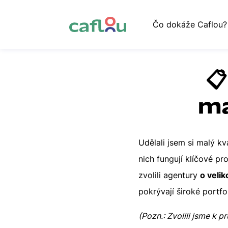
Čo dokáže Caflou?

ma
Udělali jsem si malý k
nich fungují klíčové p
zvolili agentury
o veli
pokrývají široké portfo
(Pozn.: Zvolili jsme k 