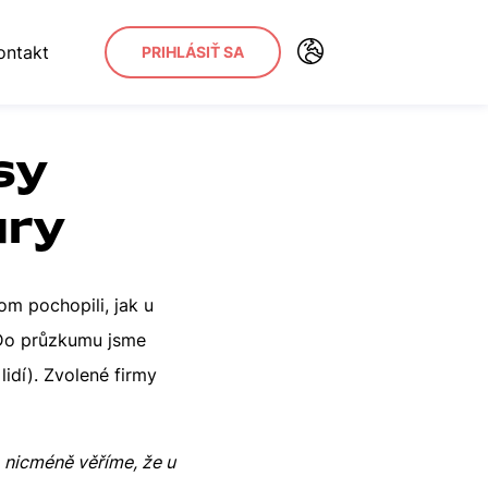
ontakt
PRIHLÁSIŤ SA
sy
ury
om pochopili, jak u
 Do průzkumu jsme
idí). Zvolené firmy
, nicméně věříme, že u