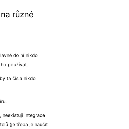
 na různé
lavně do ní nikdo
i ho používat.
by ta čísla nikdo
ru.
 neexistují integrace
lů (je třeba je naučit