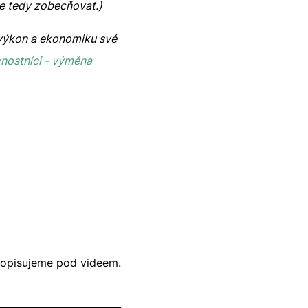
e tedy zobecňovat.)
e výkon a ekonomiku své
vnostníci - výměna
 popisujeme pod videem.