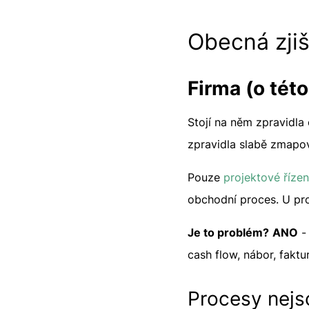
Obecná zjiš
Firma (o této
Stojí na něm zpravidla 
zpravidla slabě zmapo
Pouze
projektové říze
obchodní proces. U proj
Je to problém?
ANO
- 
cash flow, nábor, faktu
Procesy nej