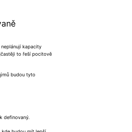
vaně
neplánují kapacity
častěji to řeší pocitově
 týmů budou tyto
ak definovaný.
 kde budou mít lepší