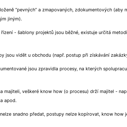
loženě “pevných” a zmapovaných, zdokumentových (aby m
ým jiným).
řízení - šablony projektů jsou běžné, existuje určitá metodi
y jsou vidět u obchodu (např. postup při získávání zakázk
mentované jsou zpravidla procesy, na kterých spolupracuj
a majiteli, veškeré know how (o procesu) drží majitel - např.
ka apod.
nelze snadno předat, postupy nelze kopírovat, know how j