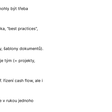
ohly být třeba
ka, "best practices",
y, šablony dokumentů).
e tým (= projekty,
 řízení cash flow, ale i
e v rukou jednoho