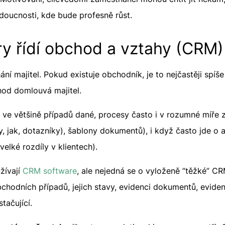
doucnosti, kde bude profesně růst.
y řídí obchod a vztahy (CRM)
hání majitel. Pokud existuje obchodník, je to nejčastěji spíše
chod domlouvá majitel.
 ve většině případů dané, procesy často i v rozumné míř
, jak, dotazníky), šablony dokumentů), i když často jde o 
velké rozdíly v klientech).
žívají
CRM software
, ale nejedná se o vyloženě “těžké” CRM
obchodních případů, jejich stavy, evidenci dokumentů, evide
tačující.