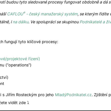
sti budou tyto sledované procesy fungovat obdobně a dá s
®
náší
CAFLOU
- český manažerský systém
, se kterým řídít
álně, i
na dálku
. Ve spolupráci se skupinou
Podnikatelé a ži
ich fungují tyto klíčové procesy:
vé/projektové řízení)
mu (“operations”)
ctví)
ent
ali s Jiřím Rosteckým pro jeho
MladýPodnikatel.cz
. Zjištění
te vidět zde ⤵