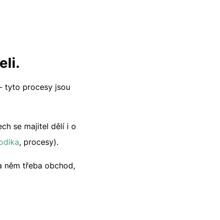
eli.
 - tyto procesy jsou
ch se majitel dělí i o
odika
, procesy).
na něm třeba obchod,