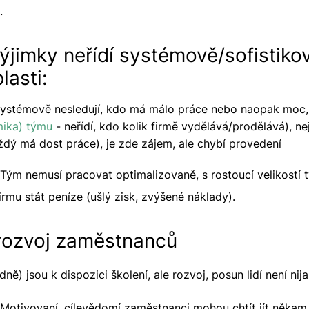
.
výjimky neřídí systémově/sofistiko
lasti:
ystémově nesledují, kdo má málo práce nebo naopak moc, 
ika) týmu
- neřídí, kdo kolik firmě vydělává/prodělává), nej
aždý má dost práce), je zde zájem, ale chybí provedení
Tým nemusí pracovat optimalizovaně, s rostoucí velikostí
rmu stát peníze (ušlý zisk, zvýšené náklady).
 rozvoj zaměstnanců
ně) jsou k dispozici školení, ale rozvoj, posun lidí není nij
Motivovaní, cílevědomí zaměstnanci mohou chtít jít někam,