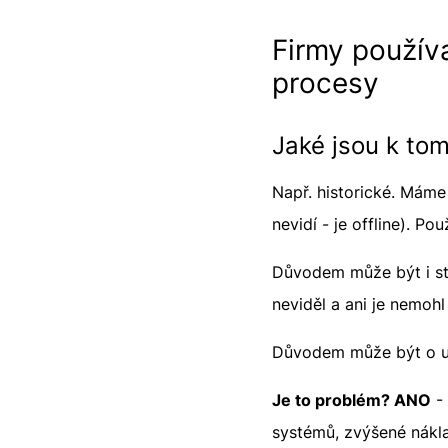
Firmy používa
procesy
Jaké jsou k to
Např. historické. Máme
nevidí - je offline). P
Důvodem může být i stra
neviděl a ani je nemohl
Důvodem může být o uni
Je to problém? ANO
- 
systémů, zvýšené náklad