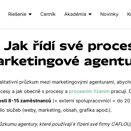
Riešenie
Cenník
Akadémia
Novinky
K
 Jak řídí své proce
rketingové agent
valitativní průzkum mezi marketingovými agenturami, abych
rocesy a jak obecně s procesy a
procesním řízením
pracují.
kosti 8-15 zaměstnanců
(+ externí spolupracovníci = do 20 l
lio služeb (weby, marketing, obsah, grafika apod.).
průzkumu agentury, které používají k řízení své firmy CAFLOU