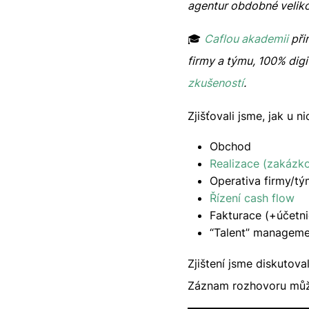
agentur obdobné veliko
🎓
Caflou akademii
při
firmy a týmu, 100% digit
zkušeností
.
Zjišťovali jsme, jak u n
Obchod
Realizace (zakázko
Operativa firmy/tý
Řízení cash flow
Fakturace (+účetni
“Talent” managem
Zjištení jsme diskutov
Záznam rozhovoru může