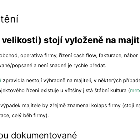
tění
 velikosti) stojí vyloženě na majit
obchod, operativa firmy, řízení cash flow, fakturace, nábor
vané/popsané a není snadné je rychle předat.
ní
zpravidla nestojí výhradně na majiteli, v některých případe
ektového řízení existuje u většiny jistá štábní kultura (
met
výpadek majitele by zřejmě znamenal kolaps firmy (stojí 
race, celý běh firmy).
sou dokumentované