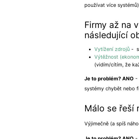
používat více systémů)
Firmy až na 
následující ob
Vytížení zdrojů
- s
Výtěžnost (ekonom
(vidím/cítím, že k
Je to problém? ANO
- 
systémy chybět nebo fi
Málo se řeší
Výjimečně (a spíš náhod
Je to problém? ANO
- 