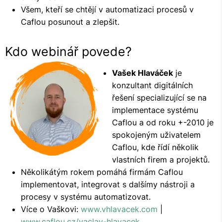
Všem, kteří se chtějí v automatizaci procesů v
Caflou posunout a zlepšit.
Kdo webinář povede?
Vašek Hlaváček
je
konzultant digitálních
řešení specializující se na
implementace systému
Caflou a od roku +-2010 je
spokojeným uživatelem
Caflou, kde řídí několik
vlastních firem a projektů.
Několikátým rokem pomáhá firmám Caflou
implementovat, integrovat s dalšímy nástroji a
procesy v systému automatizovat.
Více o Vaškovi:
www.vhlavacek.com
|
www.caflou.cz/vaclav-hlavacek