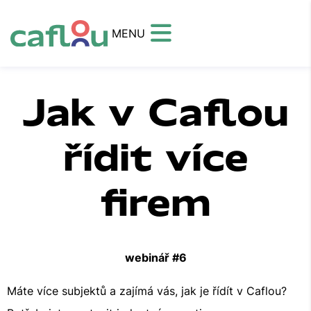
MENU
Jak v Caflou
řídit více
firem
webinář #6
Máte více subjektů a zajímá vás, jak je řídít v Caflou?