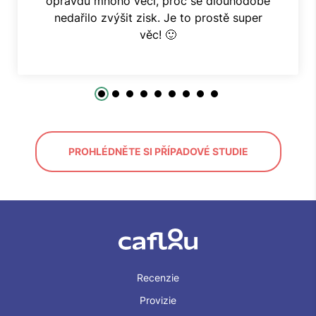
opravdu mnoho věcí, proč se dlouhodobě
nedařilo zvýšit zisk. Je to prostě super
věc! 🙂
PROHLÉDNĚTE SI PŘÍPADOVÉ STUDIE
Recenzie
Provizie