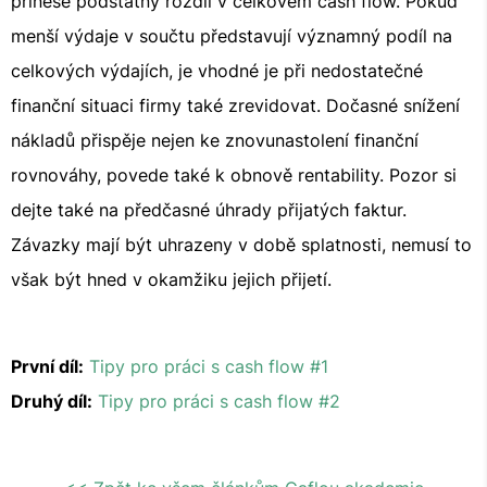
přinese podstatný rozdíl v celkovém cash flow. Pokud
menší výdaje v součtu představují významný podíl na
celkových výdajích, je vhodné je při nedostatečné
finanční situaci firmy také zrevidovat. Dočasné snížení
nákladů přispěje nejen ke znovunastolení finanční
rovnováhy, povede také k obnově rentability. Pozor si
dejte také na předčasné úhrady přijatých faktur.
Závazky mají být uhrazeny v době splatnosti, nemusí to
však být hned v okamžiku jejich přijetí.
První díl:
Tipy pro práci s cash flow #1
Druhý díl:
Tipy pro práci s cash flow #2