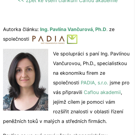
<< Zpět ke všem článkům Caflou akademie
Autorka článku:
Ing. Pavlína Vančurová, Ph.D
.
ze
společnosti
Ve spolupráci s paní Ing. Pavlínou
Vančurovou, Ph.D., specialistkou
na ekonomiku firem ze
společnosti
PADIA, s.r.o.
jsme pro
vás připravili
Caflou akademii
,
jejímž cílem je pomoci vám
rozšířit znalosti v oblasti řízení
peněžních toků v malých a středních firmách.