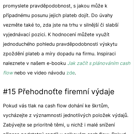
promyslete pravděpodobnost, s jakou může k
případnému posunu jejich plateb dojít. Do úvahy
vezměte také to, zda jste na trhu v silnější či slabší
vyjednávací pozici. K hodnocení můžete využít
jednoduchého pohledu pravděpodobnosti výskytu
zpoždění plateb a míry dopadu na firmu. Inspiraci
naleznete v našem e-booku
Jak začít s plánováním cash
flow
nebo ve video návodu
zde
.
#15 Přehodnoťte firemní výdaje
Pokud vás tlak na cash flow dohání ke škrtům,
vycházejte z významnosti jednotlivých položek výdajů.
Zabývejte se prioritně těmi, u nichž i malé snížení