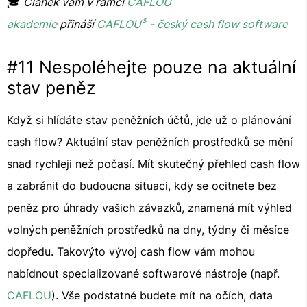
🎓
Článek vám v rámci
CAFLOU
®
akademie
přináší
CAFLOU
- český cash flow software
#11 Nespoléhejte pouze na aktuální
stav peněz
Když si hlídáte stav peněžních účtů, jde už o plánování
cash flow? Aktuální stav peněžních prostředků se mění
snad rychleji než počasí. Mít skutečný přehled cash flow
a zabránit do budoucna situaci, kdy se ocitnete bez
peněz pro úhrady vašich závazků, znamená mít výhled
volných peněžních prostředků na dny, týdny či měsíce
dopředu. Takovýto vývoj cash flow vám mohou
nabídnout specializované softwarové nástroje (např.
CAFLOU
). Vše podstatné budete mít na očích, data