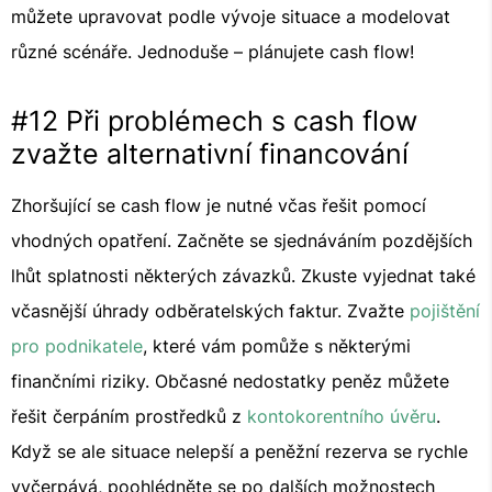
můžete upravovat podle vývoje situace a modelovat
různé scénáře. Jednoduše – plánujete cash flow!
#12 Při problémech s cash flow
zvažte alternativní financování
Zhoršující se cash flow je nutné včas řešit pomocí
vhodných opatření. Začněte se sjednáváním pozdějších
lhůt splatnosti některých závazků. Zkuste vyjednat také
včasnější úhrady odběratelských faktur. Zvažte
pojištění
pro podnikatele
, které vám pomůže s některými
finančními riziky. Občasné nedostatky peněz můžete
řešit čerpáním prostředků z
kontokorentního úvěru
.
Když se ale situace nelepší a peněžní rezerva se rychle
vyčerpává, poohlédněte se po dalších možnostech